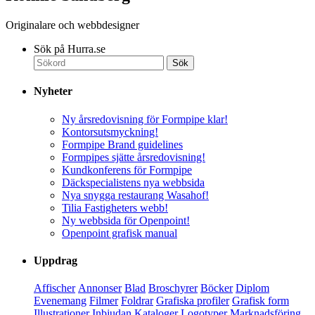
Originalare och webbdesigner
Sök på Hurra.se
Nyheter
Ny årsredovisning för Formpipe klar!
Kontorsutsmyckning!
Formpipe Brand guidelines
Formpipes sjätte årsredovisning!
Kundkonferens för Formpipe
Däckspecialistens nya webbsida
Nya snygga restaurang Wasahof!
Tilia Fastigheters webb!
Ny webbsida för Openpoint!
Openpoint grafisk manual
Uppdrag
Affischer
Annonser
Blad
Broschyrer
Böcker
Diplom
Evenemang
Filmer
Foldrar
Grafiska profiler
Grafisk form
Illustrationer
Inbjudan
Kataloger
Logotyper
Marknadsföring