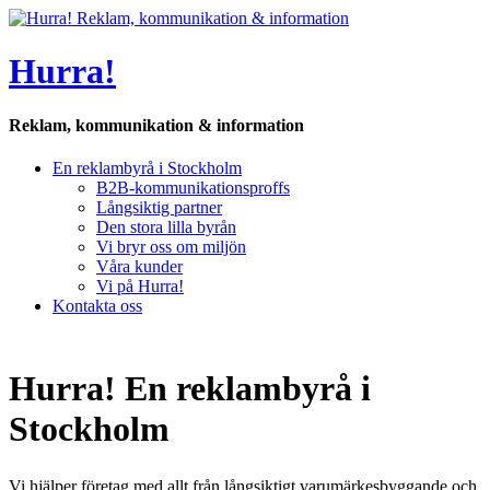
Hurra!
Reklam, kommunikation & information
En reklambyrå i Stockholm
B2B-kommunikationsproffs
Långsiktig partner
Den stora lilla byrån
Vi bryr oss om miljön
Våra kunder
Vi på Hurra!
Kontakta oss
Hurra! En reklambyrå i
Stockholm
Vi hjälper företag med allt från långsiktigt varumärkesbyggande och