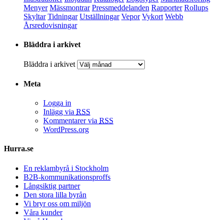
Menyer
Mässmontrar
Pressmeddelanden
Rapporter
Rollups
Skyltar
Tidningar
Utställningar
Vepor
Vykort
Webb
Årsredovisningar
Bläddra i arkivet
Bläddra i arkivet
Meta
Logga in
Inlägg via
RSS
Kommentarer via
RSS
WordPress.org
Hurra.se
En reklambyrå i Stockholm
B2B-kommunikationsproffs
Långsiktig partner
Den stora lilla byrån
Vi bryr oss om miljön
Våra kunder