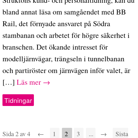
bland annat läsa om samgåendet med BB
Rail, det förnyade ansvaret på Södra
stambanan och arbetet för högre säkerhet i
branschen. Det ökande intresset för
modelljärnvägar, trängseln i tunnelbanan
och partiröster om järnvägen inför valet, är
[…]
Läs mer →
Tidningar
Sida 2 av 4
←
1
2
3
...
→
Sista